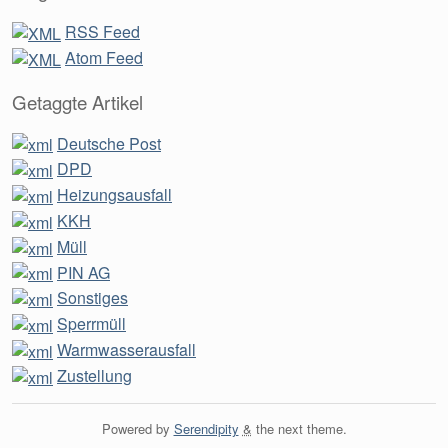
RSS Feed
Atom Feed
Getaggte Artikel
Deutsche Post
DPD
Heizungsausfall
KKH
Müll
PIN AG
Sonstiges
Sperrmüll
Warmwasserausfall
Zustellung
Powered by
Serendipity
&
the
next
theme.