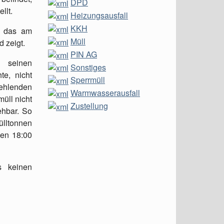
DPD
llt.
Heizungsausfall
KKH
e das am
Müll
 zeigt.
PIN AG
 seinen
Sonstiges
e, nicht
Sperrmüll
ehlenden
Warmwasserausfall
üll nicht
Zustellung
ehbar. So
ülltonnen
gen 18:00
s keinen