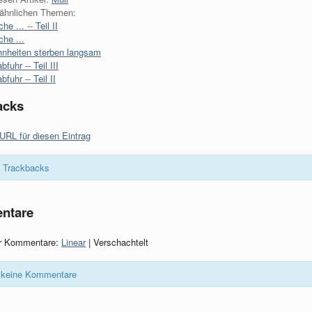
t ähnlichen Themen:
e ... -- Teil II
che ...
nheiten sterben langsam
bfuhr -- Teil III
bfuhr -- Teil II
acks
URL für diesen Eintrag
 Trackbacks
ntare
er Kommentare:
Linear
| Verschachtelt
keine Kommentare