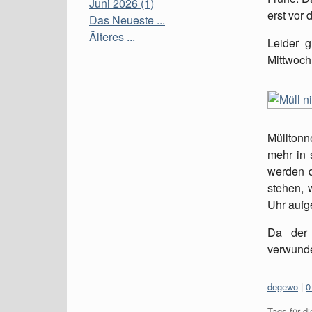
Juni 2026 (1)
erst vor
Das Neueste ...
Älteres ...
Leider g
Mittwoch
Mülltonn
mehr in 
werden d
stehen, 
Uhr aufg
Da der 
verwunde
Kategorien
degewo
0
Tags für di