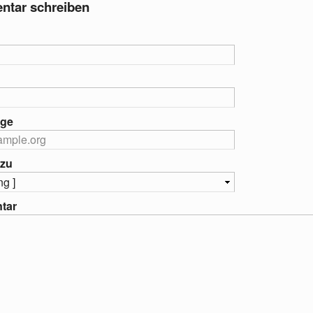
tar schreiben
ge
 zu
tar