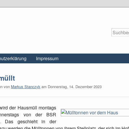
utzerklärung
Impressum
müllt
en von
Markus Stanczyk
am
Donnerstag, 14. Dezember 2023
wird der Hausmüll montags
nnerstags von der BSR
t. Das geschieht in der
zu werden die Mülltonnen von ihrem Stellplatz, der sich im Hof 