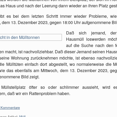
 das Haus und nach der Leerung dann wieder an ihren Platz geste
ibt es bei dem letzten Schritt immer wieder Probleme, wi
, dem 13. Dezember 2023, gegen 18:00 Uhr aufgenommene Bild
Daß sich jemand, der
Hausmüll loswerden möcht
auf die Suche nach den f
en macht, ist nachvollziehbar. Daß dieser Jemand seinen Hausm
seine Wohnung zurücknehmen möchte, ist ebenso nachvollzi
ie Mülltüten einfach dort abgestellt, wo normalerweise die M
wie das ebenfalls am Mittwoch, dem 13. Dezember 2023, ge
enommene Bild zeigt.
Müllstellplatz öfter so oder schlimmer aussieht, wird e
rn, daß wir ein Rattenproblem haben.
:
 Kommentare
esen Artikel:
Müll