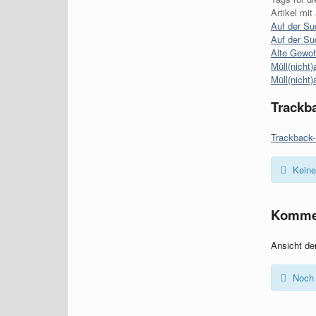
Artikel mi
Auf der Such
Auf der Su
Alte Gewoh
Müll(nicht)a
Müll(nicht)a
Trackb
Trackback-
Keine
Komme
Ansicht d
Noch 