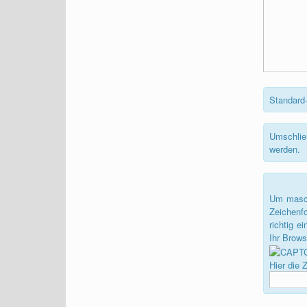
Standard-
Umschlie
werden.
Um masch
Zeichenf
richtig 
Ihr Brow
Hier die 