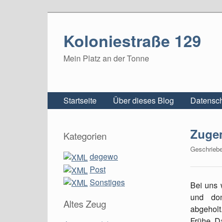
Koloniestraße 129
Mein Platz an der Tonne
Startseite
Über dieses Blog
Datensch
Zuge
Kategorien
Geschrieb
degewo
Post
Sonstiges
Bei uns 
und do
Altes Zeug
abgehol
Frühe. Da